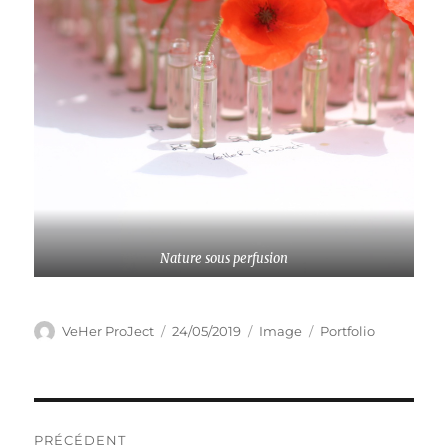
Nature sous perfusion
Auteur
Publié
Format
Catégories
VeHer ProJect
24/05/2019
Image
Portfolio
le
Navigation
PRÉCÉDENT