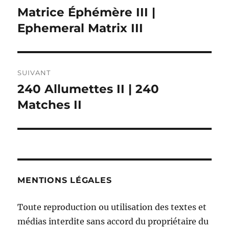
de
Matrice Éphémère III |
Publication
précédente :
Ephemeral Matrix III
l’article
SUIVANT
240 Allumettes II | 240
Publication
suivante :
Matches II
MENTIONS LÉGALES
Toute reproduction ou utilisation des textes et
médias interdite sans accord du propriétaire du