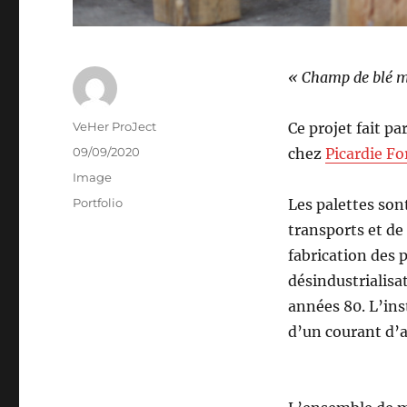
« Champ de blé ma
Auteur
VeHer ProJect
Ce projet fait p
Publié
09/09/2020
chez
Picardie Fo
le
Format
Image
Catégories
Portfolio
Les palettes son
transports et de l
fabrication des 
désindustrialisa
années 80. L’ins
d’un courant d’a