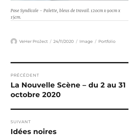
Pose Syndicale – Palette, bleus de travail. 120cm x 90cm x
15cm.
Auteur
Publié
Format
Catégories
VeHer ProJect
24/11/2020
Image
Portfolio
le
Navigation
PRÉCÉDENT
de
La Nouvelle Scène – du 2 au 31
Publication
précédente :
octobre 2020
l’article
SUIVANT
Idées noires
Publication