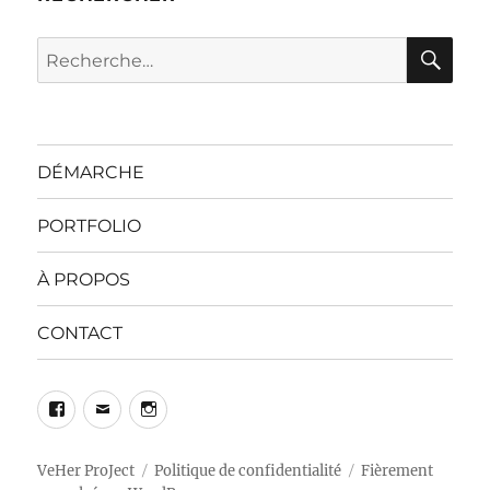
RE
Recherche
pour :
DÉMARCHE
PORTFOLIO
À PROPOS
CONTACT
Facebook
E-
Instagram
mail
VeHer ProJect
Politique de confidentialité
Fièrement