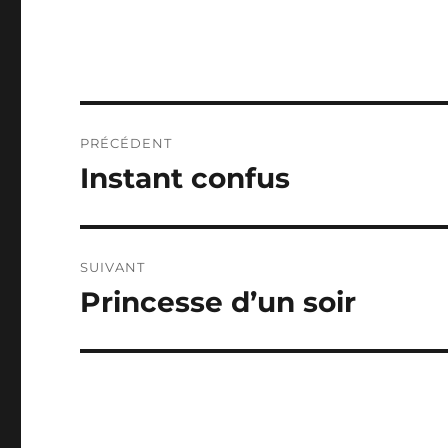
Navigation
PRÉCÉDENT
de
Instant confus
Publication
précédente :
l’article
SUIVANT
Princesse d’un soir
Publication
suivante :