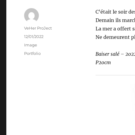
C’était le soir de
Demain ils marc
Auteur
VeHer ProJect
La mer a offert s
Publié
12/01/2022
Ne demeurent pl
le
Format
Image
Catégories
Portfolio
Baiser salé – 20
P20cm